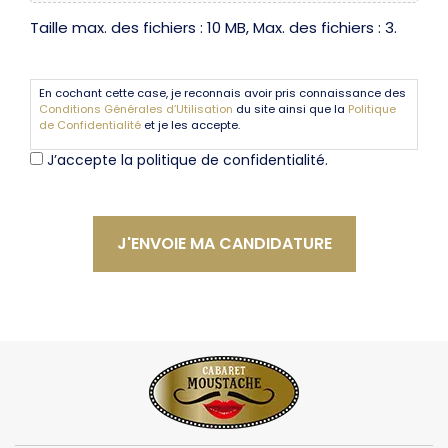
Taille max. des fichiers : 10 MB, Max. des fichiers : 3.
En
En cochant cette case, je reconnais avoir pris connaissance des
cochant
Conditions Générales d’Utilisation
du site ainsi que la
Politique
cette
de Confidentialité
et je les accepte.
case,
J’accepte la politique de confidentialité.
je
reconnais
avoir
pris
connaissance
des
Alternative:
Conditions
Générales
d’Utilisation
du
site
ainsi