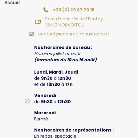
que
Accueil
la
+33 (2) 23 07 70 18
Politique
Parc d’activités de l’Ecotay
de
35410 NOUVOITOU
Confidentialité
contact@cabaret-moustache.fr
et
je
Nos horaires de bureau :
les
Horaires juillet et août
accepte.
(fermeture du 10 au 16 août)
(Nécessaire)
Lundi, Mardi, Jeudi
de
9h30
à
12h30
et de
13h30
à
17h
Vendredi
de
9h30
à
12h30
Mercredi
Fermé
Nos horaires de représentations :
En repas-spectacle