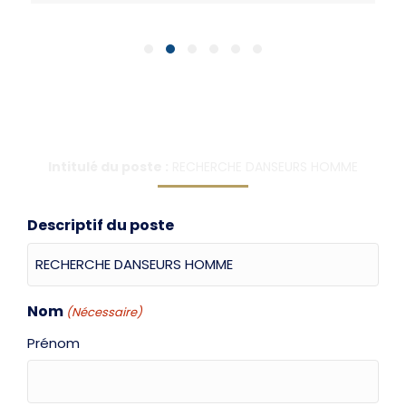
Slide group 1
Slide group 2
Slide group 3
Slide group 4
Slide group 5
Slide group 6
Formulaire de candidature
Intitulé du poste :
RECHERCHE DANSEURS HOMME
Descriptif du poste
Nom
(Nécessaire)
Prénom