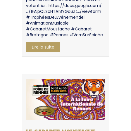
votant ici : https://docs.google.com/
…/1FAIpQLScHTA18YGa6Zt…/viewform
#TrophéesDeLEvénementiel
#AnimationMusicale
#CabaretMoustache #Cabaret
#Bretagne #Rennes #VernSurSeiche
about Nomination aux Trophées de l’
Lire la suite