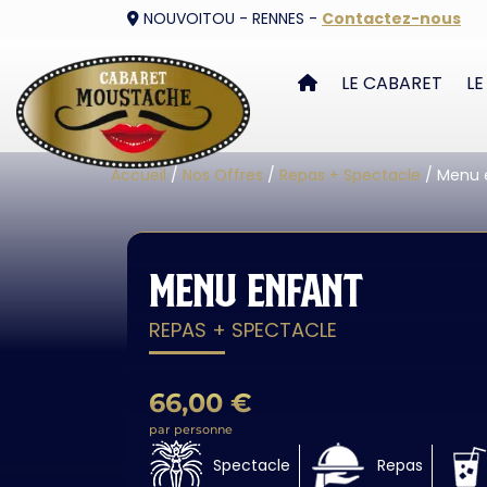
NOUVOITOU - RENNES -
Contactez-nous
LE CABARET
LE
Accueil
/
Nos Offres
/
Repas + Spectacle
/ Menu 
Menu enfant
REPAS + SPECTACLE
66,00
€
par personne
Spectacle
Repas