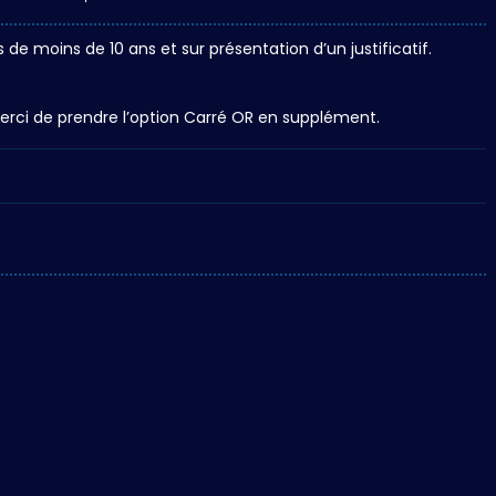
de moins de 10 ans et sur présentation d’un justificatif.
Nos formules
.
Groupes et Pros
merci de prendre l’option Carré OR en supplément.
Bons cadeaux