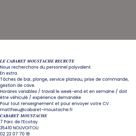
𝑳𝑬 𝑪𝑨𝑩𝑨𝑹𝑬𝑻 𝑴𝑶𝑼𝑺𝑻𝑨𝑪𝑯𝑬 𝑹𝑬𝑪𝑹𝑼𝑻𝑬
Nous recherchons du personnel polyvalent
En extra.
Tâches de bar, plonge, service plateau, prise de commande,
gestion de cave.
Horaires variables / travail le week-end et en semaine / doit
être véhiculé / expérience demandée
Pour tout renseignement et pour envoyer votre CV :
matthieu@cabaret-moustache.fr
𝑪𝑨𝑩𝑨𝑹𝑬𝑻 𝑴𝑶𝑼𝑺𝑻𝑨𝑪𝑯𝑬
7 Parc de l’Ecotay
35410 NOUVOITOU
02 23 07 70 18