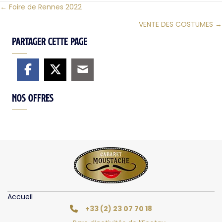
← Foire de Rennes 2022
Posts
VENTE DES COSTUMES →
navigation
Partager cette page
Nos offres
Accueil
+33 (2) 23 07 70 18