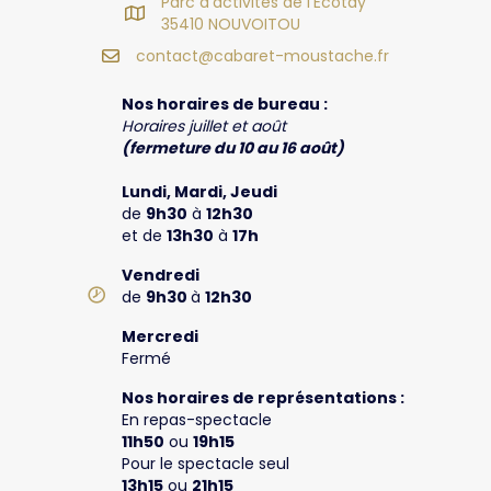
Parc d’activités de l’Ecotay
35410 NOUVOITOU
contact@cabaret-moustache.fr
Nos horaires de bureau :
Horaires juillet et août
(fermeture du 10 au 16 août)
Lundi, Mardi, Jeudi
de
9h30
à
12h30
et de
13h30
à
17h
Vendredi
de
9h30
à
12h30
Mercredi
Fermé
Nos horaires de représentations :
En repas-spectacle
11h50
ou
19h15
Pour le spectacle seul
13h15
ou
21h15