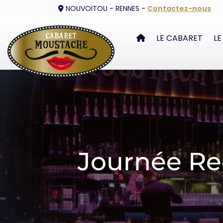
NOUVOITOU - RENNES -
Contactez-nous
LE CABARET
LE
Journée R