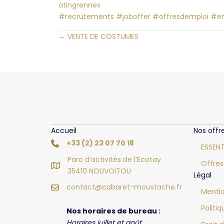
atingrennes
#recrutements
#joboffer
#offresdemploi
#em
← VENTE DE COSTUMES
Posts
navigation
Accueil
Nos offr
+33 (2) 23 07 70 18
ESSENT
Parc d’activités de l’Ecotay
Offres
35410 NOUVOITOU
Légal
contact@cabaret-moustache.fr
Mentio
Politi
Nos horaires de bureau :
Horaires juillet et août