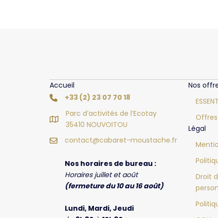
Accueil
Nos offr
+33 (2) 23 07 70 18
ESSENT
Parc d’activités de l’Ecotay
Offres
35410 NOUVOITOU
Légal
contact@cabaret-moustache.fr
Mentio
Politi
Nos horaires de bureau :
Horaires juillet et août
Droit 
(fermeture du 10 au 16 août)
person
Politi
Lundi, Mardi, Jeudi