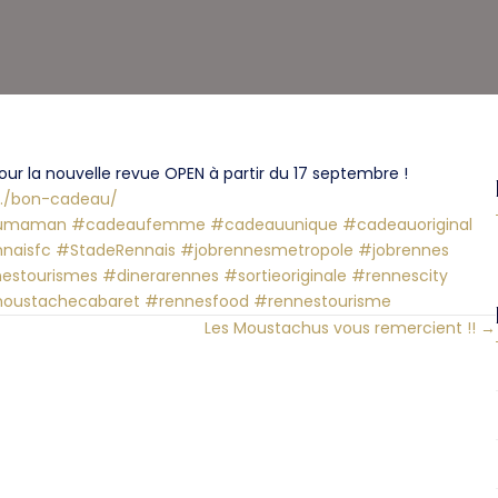
ur la nouvelle revue OPEN à partir du 17 septembre !
e…/bon-cadeau/
umaman
#cadeaufemme
#cadeauunique
#cadeauoriginal
naisfc
#StadeRennais
#jobrennesmetropole
#jobrennes
estourismes
#dinerarennes
#sortieoriginale
#rennescity
oustachecabaret
#rennesfood
#rennestourisme
Les Moustachus vous remercient !! →