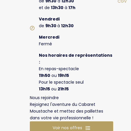
de
9h30
à
12h30
CGV
et de
13h30
à
17h
Vendredi
de
9h30
à
12h30
Mercredi
Fermé
Nos horaires de représentations
:
En repas-spectacle
11h50
ou
19h15
Pour le spectacle seul
13h15
ou
21h15
Nous rejoindre
Rejoignez l'aventure du Cabaret
Moustache et mettez des paillettes
dans votre vie professionnelle !
Voir nos offres