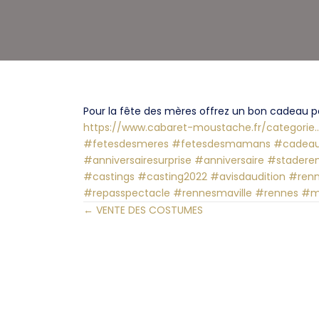
Pour la fête des mères offrez un bon cadeau po
https://www.cabaret-moustache.fr/categori
#fetesdesmeres
#fetesdesmamans
#cadea
#anniversairesurprise
#anniversaire
#staderen
#castings
#casting2022
#avisdaudition
#renn
#repasspectacle
#rennesmaville
#rennes
#m
← VENTE DES COSTUMES
Posts
navigation