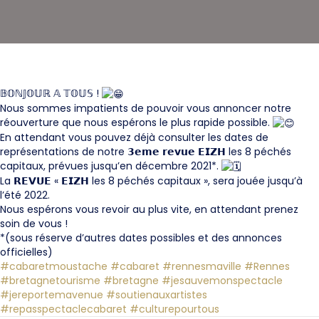
𝔹𝕆ℕ𝕁𝕆𝕌ℝ 𝔸 𝕋𝕆𝕌𝕊 !
Nous sommes impatients de pouvoir vous annoncer notre
réouverture que nous espérons le plus rapide possible.
En attendant vous pouvez déjà consulter les dates de
représentations de notre 𝟯𝗲𝗺𝗲 𝗿𝗲𝘃𝘂𝗲 𝗘𝗜𝗭𝗛 les 8 péchés
capitaux, prévues jusqu’en décembre 2021*.
La 𝗥𝗘𝗩𝗨𝗘 « 𝗘𝗜𝗭𝗛 les 8 péchés capitaux », sera jouée jusqu’à
l’été 2022.
Nous espérons vous revoir au plus vite, en attendant prenez
soin de vous !
*(sous réserve d’autres dates possibles et des annonces
officielles)
#cabaretmoustache
#cabaret
#rennesmaville
#Rennes
#bretagnetourisme
#bretagne
#jesauvemonspectacle
#jereportemavenue
#soutienauxartistes
#repasspectaclecabaret
#culturepourtous